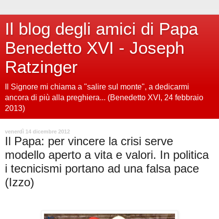
Il blog degli amici di Papa
Benedetto XVI - Joseph
Ratzinger
Il Signore mi chiama a "salire sul monte", a dedicarmi
ancora di più alla preghiera... (Benedetto XVI, 24 febbraio
2013)
venerdì 14 dicembre 2012
Il Papa: per vincere la crisi serve
modello aperto a vita e valori. In politica
i tecnicismi portano ad una falsa pace
(Izzo)