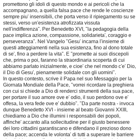
promettono gli idoli di questo mondo e ai pericoli che la
accompagnano, a quella falsa pace che rende le coscienze
sempre piu' insensibili, che porta verso il ripiegamento su se
stessi, verso un'esistenza atrofizzata vissuta
nell'indifferenza". Per Benedetto XVI, "la pedagogia della
pace implica azione, compassione, solidarieta', coraggio e
perseveranza". Nel Vangelo "Gesu' incarna l'insieme di
questi atteggiamenti nella sua esistenza, fino al dono totale
di se', fino a perdere la vita". E "promette ai suoi discepoli
che, prima o poi, faranno la straordinaria scoperta di cui
abbiamo parlato inizialmente, e cioe' che nel mondo c'e' Dio,
il Dio di Gesu', pienamente solidale con gli uomini".
In questo contesto, scrive il Papa nel suo Messaggio per la
Giornata Mondiale della Pace, "vorrei ricordare la preghiera
con cui si chiede a Dio di renderci strumenti della sua pace,
per portare il suo amore ove e' odio, il suo perdono ove e'
offesa, la vera fede ove e' dubbio". "Da parte nostra - invoca
dunque Benedetto XVI - insieme al beato Giovanni XXIII,
chiediamo a Dio che illumini i responsabili dei popoli,
affinche' accanto alla sollecitudine per il giusto benessere
dei loro cittadini garantiscano e difendano il prezioso dono
della pace; accenda le volonta' di tutti a superare le barriere