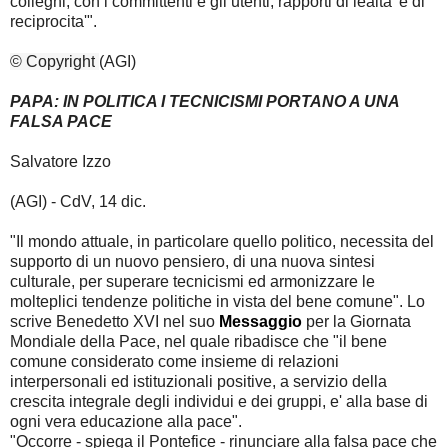
colleghi, con i committenti e gli utenti, rapporti di lealta' e di
reciprocita'".
© Copyright
(AGI)
PAPA: IN POLITICA I TECNICISMI PORTANO A UNA
FALSA PACE
Salvatore Izzo
(AGI) - CdV, 14 dic.
"Il mondo attuale, in particolare quello politico, necessita del
supporto di un nuovo pensiero, di una nuova sintesi
culturale, per superare tecnicismi ed armonizzare le
molteplici tendenze politiche in vista del bene comune". Lo
scrive Benedetto XVI nel suo
Messaggio
per la Giornata
Mondiale della Pace, nel quale ribadisce che "il bene
comune considerato come insieme di relazioni
interpersonali ed istituzionali positive, a servizio della
crescita integrale degli individui e dei gruppi, e' alla base di
ogni vera educazione alla pace".
"Occorre - spiega il Pontefice - rinunciare alla falsa pace che