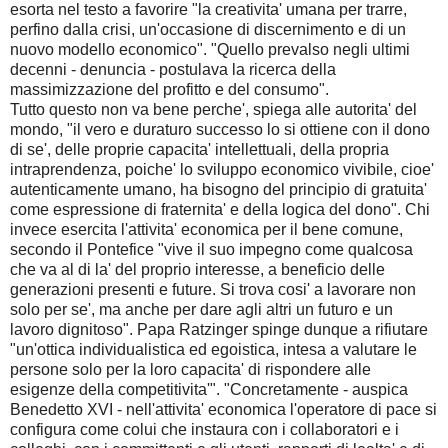
esorta nel testo a favorire "la creativita' umana per trarre,
perfino dalla crisi, un'occasione di discernimento e di un
nuovo modello economico". "Quello prevalso negli ultimi
decenni - denuncia - postulava la ricerca della
massimizzazione del profitto e del consumo".
Tutto questo non va bene perche', spiega alle autorita' del
mondo, "il vero e duraturo successo lo si ottiene con il dono
di se', delle proprie capacita' intellettuali, della propria
intraprendenza, poiche' lo sviluppo economico vivibile, cioe'
autenticamente umano, ha bisogno del principio di gratuita'
come espressione di fraternita' e della logica del dono". Chi
invece esercita l'attivita' economica per il bene comune,
secondo il Pontefice "vive il suo impegno come qualcosa
che va al di la' del proprio interesse, a beneficio delle
generazioni presenti e future. Si trova cosi' a lavorare non
solo per se', ma anche per dare agli altri un futuro e un
lavoro dignitoso". Papa Ratzinger spinge dunque a rifiutare
"un'ottica individualistica ed egoistica, intesa a valutare le
persone solo per la loro capacita' di rispondere alle
esigenze della competitivita'". "Concretamente - auspica
Benedetto XVI - nell'attivita' economica l'operatore di pace si
configura come colui che instaura con i collaboratori e i